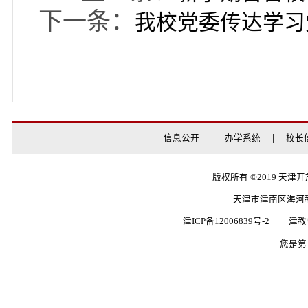
周志书记最后做了培
现了聚焦、求实、认真
策部署和党委要求，聚
心聚力的目的；校领导
天空、泛泛而谈，做到
学习思考准备充分，会
了预期的效果。周志书
要继续深入学习习近平
央、市委决策部署精神