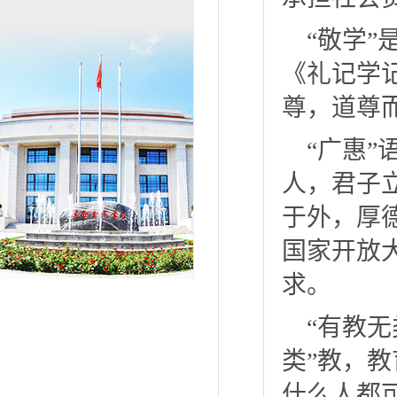
“敬学
《礼记学
尊，道尊
“广惠
人，君子
于外，厚
国家开放
求。
“有教
类”教，
什么人都