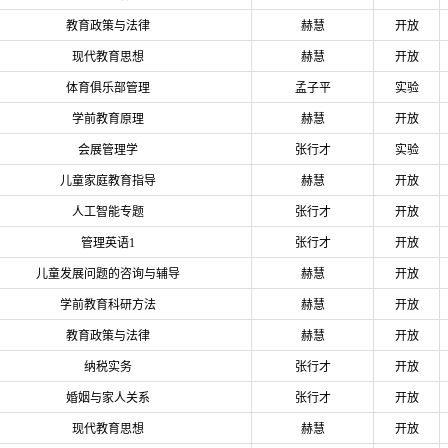
教育政策与法律
赫慧
开放
现代教育思想
赫慧
开放
体育俱乐部管理
孟子平
实验
学前教育原理
赫慧
开放
会展管理学
张行才
实验
儿童家庭教育指导
赫慧
开放
人工智能专题
张行才
开放
管理英语1
张行才
开放
儿童发展问题的咨询与辅导
赫慧
开放
学前教育科研方法
赫慧
开放
教育政策与法律
赫慧
开放
纳税实务
张行才
开放
婚姻与家人关系
张行才
开放
现代教育思想
赫慧
开放