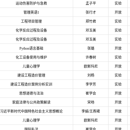
运动伤害防护与急救
孟子平
实验
管理英语1
张行才
开放
工程项目管理
郑竹君
实验
化学反应过程及设备
邓玉美
实验
化学反应过程及设备
邓玉美
实验
Python语言基础
张璐
开放
化工设备使用与维护
许春树
实验
儿童心理学
欧斯玛尼
开放
建设工程造价管理
刘杨
实验
建设工程造价案例分析实训
李学芳
实验
思想道德与法治
崔学会
开放
家庭法律与公共政策解读
宋旸
开放
习近平新时代中国特色社会主义思想概论
李娟/王燕珺
开放
儿童心理学
欧斯玛尼
开放
国际私法
崔学会
开放