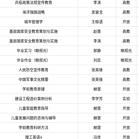
兵役政策法规宣传教育
李涛
高教
海洋强国战略
吴留戈
高教
城市管理学
王晗语
开放
基层国家安全教育策划与实施
赵蓉
高教
基层国家安全教育策划与实施
李涛
高教
毕业实习（眼视光）
郭静
眼视光
毕业作业（眼视光）
刘蕊
眼视光
人民防空宣传教育
张英锋
高教
中国军事文化精要
张英锋
高教
学前教育原理
赫慧
开放
建设工程造价案例分析
李学芳
实验
儿童家庭教育指导
赫慧
开放
儿童发展问题的咨询与辅导
赫慧
开放
学前教育科研方法
赫慧
开放
理工英语4
冯佳
开放