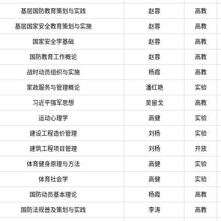
基层国防教育策划与实践
赵蓉
高教
基层国家安全教育策划与实施
赵蓉
高教
国家安全学基础
赵蓉
高教
国防教育工作概论
赵蓉
高教
战时动员组织与实施
杨霞
高教
家政服务与管理概论
潘红艳
实验
习近平强军思想
吴留戈
高教
运动心理学
高健
实验
建设工程造价管理
刘杨
实验
建筑工程项目管理
刘杨
开放
体育健身原理与方法
高健
实验
体育社会学
高健
实验
国防动员基本理论
杨霞
高教
国防法规普及策划与实践
李涛
高教