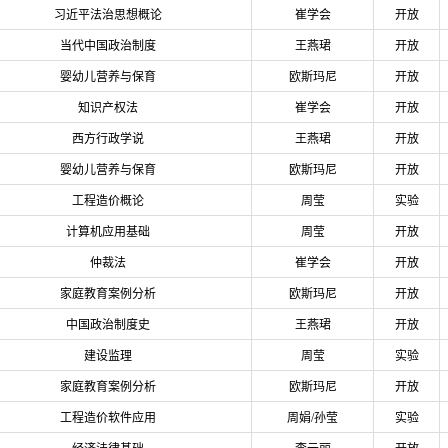
习近平法治思想概论
崔学会
开放
当代中国政治制度
王燕珺
开放
婴幼儿营养与保育
欧斯玛尼
开放
知识产权法
崔学会
开放
西方行政学说
王燕珺
开放
婴幼儿营养与保育
欧斯玛尼
开放
工程造价概论
周莹
实验
计算机应用基础
周莹
开放
仲裁法
崔学会
开放
家庭教育案例分析
欧斯玛尼
开放
中国政治制度史
王燕珺
开放
建设监理
周莹
实验
家庭教育案例分析
欧斯玛尼
开放
工程造价软件应用
周娟/孙莹
实验