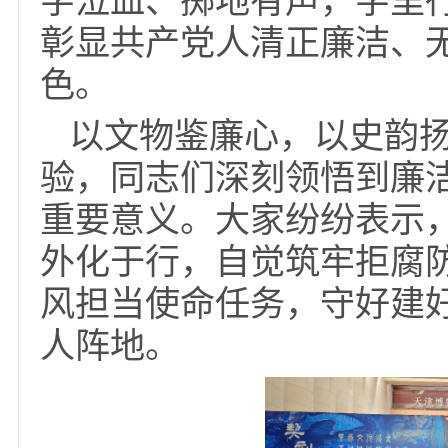
刻了毕士安身居宰相高
守；《袁了凡立命篇》传
俭守分”的廉吏初心；
字泣血、掷地有声，字
彰显共产党人清正廉洁
色。
以文物鉴廉心，以史
验，同志们深刻领悟到
重要意义。大家纷纷表
外化于行，自觉筑牢拒