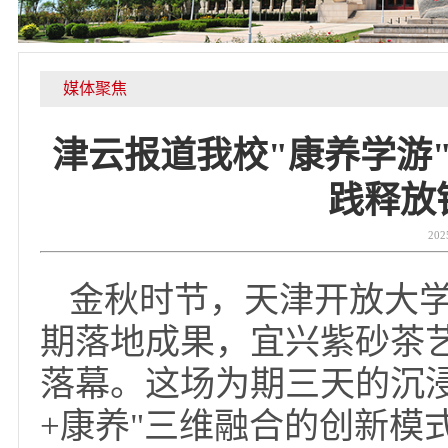
媒体聚焦
津云报道我校"康养学
践释
金秋时节，天津开放大
期落地成果，宜兴紫砂茶