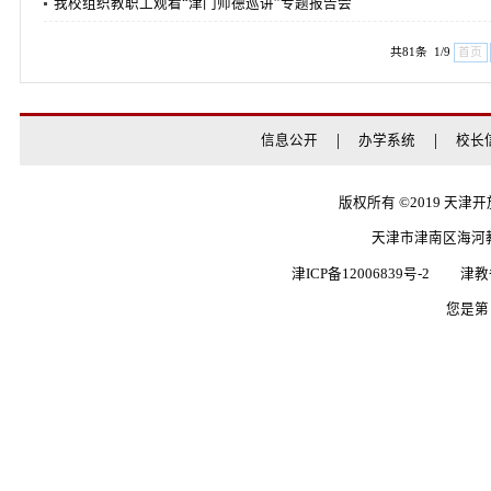
学校召开党委会暨党委理论学习中心组集体学习（扩大）：传
赓续红色血脉 共绘发展新篇——我校组织系统师生赴京开展
我校组织教职工观看“津门师德巡讲”专题报告会
共81条 1
信息公开
办学系统
版权所有 ©20
天津市津南
津ICP备12006839号-2